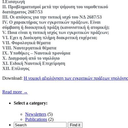
I.Εισαγωγή
II. Προβληματισμοί μετά την ψήφιση του νομοθετικού
διατάγματος 2687/53
III. Οι απόψεις για την τυπική ισχύ του ΝΔ 2687/53
IV. O χαρακτήρας των εγκριτικών πράξεων. Είναι
σύμβαση ή διοικητική πράξη (κανονιστική ή ατομική);
V. Ποια είναι η τυπική ισχύς των εγκριτικών πράξεων;
VI. Εχει η Διοίκηση πλήρη διακριτική ευχέρεια;
VII. Φορολογικά θέματα
VIII. Ναυτεργατικά θέματα
IX. Υποθήκες – Ναυτικά προνόμια
X. Διαγραφή από το νηολόγιο
XI. Ειδική Ναυτική Επιχείρηση
XII. Επίλογος
Download:
Η νομική αξιολόγηση των εγκριτικών πράξεων νηολόγη
Read more →
Select a category:
Newsletters
(5)
Publications
(2)