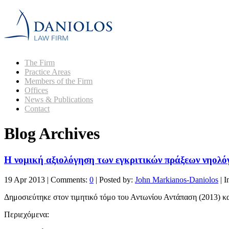
The Firm
Practice Areas
Members of the Firm
Offices
News & Publications
Contact
Blog Archives
Η νομική αξιολόγηση των εγκριτικών πράξεων νηολό
19 Apr 2013
|
Comments:
0
|
Posted by:
John Markianos-Daniolos
|
I
Δημοσιεύτηκε στον τιμητικό τόμο του Αντωνίου Αντάπαση (2013) κα
Περιεχόμενα: