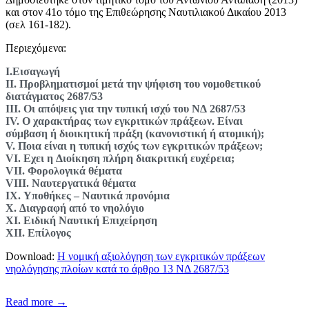
και στον 41ο τόμο της Επιθεώρησης Ναυτιλιακού Δικαίου 2013
(σελ 161-182).
Περιεχόμενα:
I.Εισαγωγή
II. Προβληματισμοί μετά την ψήφιση του νομοθετικού
διατάγματος 2687/53
III. Οι απόψεις για την τυπική ισχύ του ΝΔ 2687/53
IV. O χαρακτήρας των εγκριτικών πράξεων. Είναι
σύμβαση ή διοικητική πράξη (κανονιστική ή ατομική);
V. Ποια είναι η τυπική ισχύς των εγκριτικών πράξεων;
VI. Εχει η Διοίκηση πλήρη διακριτική ευχέρεια;
VII. Φορολογικά θέματα
VIII. Ναυτεργατικά θέματα
IX. Υποθήκες – Ναυτικά προνόμια
X. Διαγραφή από το νηολόγιο
XI. Ειδική Ναυτική Επιχείρηση
XII. Επίλογος
Download:
Η νομική αξιολόγηση των εγκριτικών πράξεων
νηολόγησης πλοίων κατά το άρθρο 13 ΝΔ 2687/53
Read more →