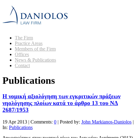
The Firm
Practice Areas
Members of the Firm
Offices
News & Publications
Contact
Publications
Η νομική αξιολόγηση των εγκριτικών πράξεων
νηολόγησης πλοίων κατά το άρθρο 13 του ΝΔ
2687/1953
19 Apr 2013
|
Comments:
0
|
Posted by:
John Markianos-Daniolos
|
In:
Publications
Δημοσιεύτηκε στον τιμητικό τόμο του Αντωνίου Αντάπαση (2013)